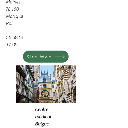
Moines
78 160
Marly le
Roi
06 38 51
37 05
Site Web
Centre
médical
Balzac