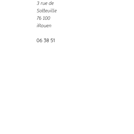
3 rue de
Sotteville
76 100
iRouen
06 38 51
37 05
© 2019 CHL. Créé avec
Wix.com